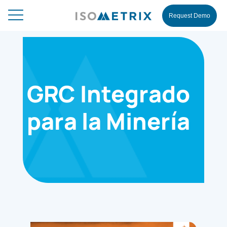
Request Demo
GRC Integrado
para la Minería